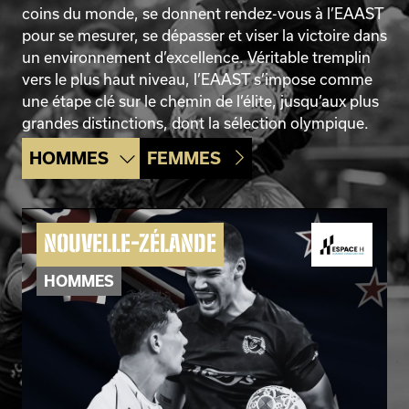
coins du monde, se donnent rendez-vous à l’EAAST
pour se mesurer, se dépasser et viser la victoire dans
un environnement d’excellence. Véritable tremplin
vers le plus haut niveau, l’EAAST s’impose comme
une étape clé sur le chemin de l’élite, jusqu’aux plus
grandes distinctions, dont la sélection olympique.
HOMMES
FEMMES
CANADA
REP.
NOUVELLE-ZÉLANDE
TCHÈQUE
FEMMES
HOMMES
FEMMES